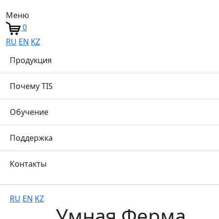
Меню
0
RU
EN
KZ
Продукция
Почему TIS
Обучение
Поддержка
Контакты
RU
EN
KZ
Умная Ферма